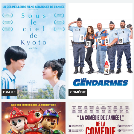
MICHAEL
OBSESSION
Horaires et Infos
Horaires et Infos
Bande-annonce
Bande-annonce
Réservation
Réservation
TOUT PUBLIC
INT. -16ans
VF
VF
DRAME
COMÉDIE
SOUS LE CIEL DE KYOTO
LES GENDARMES
Horaires et Infos
Horaires et Infos
Bande-annonce
Bande-annonce