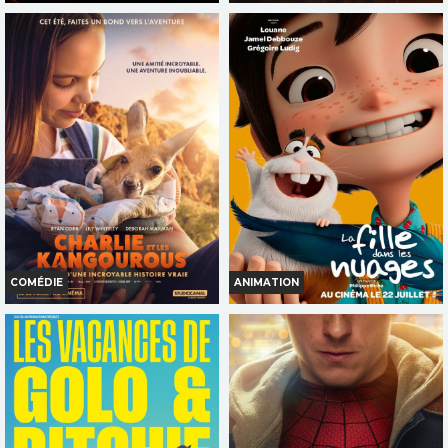
EVIL DEAD BURN
L'ODYSSÉE
Horaires et Infos
Horaires et Infos
Bande-annonce
Bande-annonce
Réservation
Réservation
INT. -16ans
INT. -12ans
VF
VOST
VF
COMÉDIE
ANIMATION
CHARLIE ET LES KANGOUROUS
LA FILLE DANS LES NUAGES
Horaires et Infos
Horaires et Infos
Bande-annonce
Bande-annonce
Réservation
Réservation