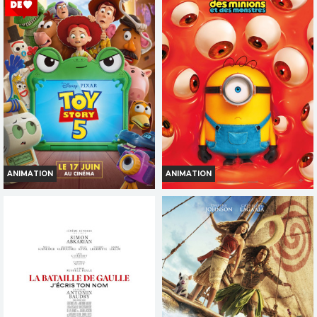
Horaires et Infos
Horaires et Infos
Bande-annonce
Bande-annonce
Réservation
Réservation
INT. -12ans
AVERT. TOUT PUBLIC
VF
VF
ANIMATION
ANIMATION
TOY STORY 5
DES MINIONS ET DES
MONSTRES
Horaires et Infos
Horaires et Infos
Bande-annonce
Bande-annonce
Réservation
Réservation
TOUT PUBLIC