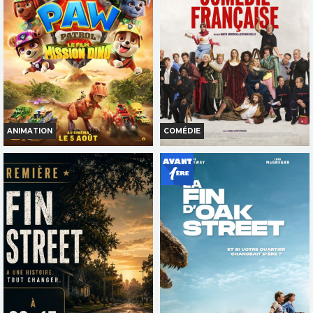
Réservation
Réservation
TOUT PUBLIC
TOUT PUBLIC
VOST
VF
ANIMATION
COMÉDIE
LA PAT' PATROUILLE : LE FILM
DE LA COMÉDIE-FRANÇAISE
MISSION DINO
Horaires et Infos
Horaires et Infos
Bande-annonce
Bande-annonce
Réservation
Réservation
TOUT PUBLIC
TOUT PUBLIC
VFST
VF