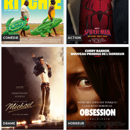
TOUT PUBLIC
TOUT PUBLIC
VF
VF
COMÉDIE
ACTION
LES VACANCES DE GOLO &
SPIDER-MAN: BRAND NEW DAY
RITCHIE
Horaires et Infos
Horaires et Infos
Bande-annonce
Bande-annonce
Réservation
Réservation
TOUT PUBLIC
TOUT PUBLIC
VOST
VF
VF
DRAME
HORREUR