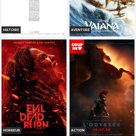
TOUT PUBLIC
VF
VF
HISTOIRE
AVENTURE
LA BATAILLE DE GAULLE -
VAIANA, LA LÉGENDE DU BOUT
PARTIE 2 : J'ÉCRIS TON NOM
DU MONDE
Horaires et Infos
Horaires et Infos
Bande-annonce
Bande-annonce
Réservation
Réservation
TOUT PUBLIC
TOUT PUBLIC
VF
VF
HORREUR
ACTION