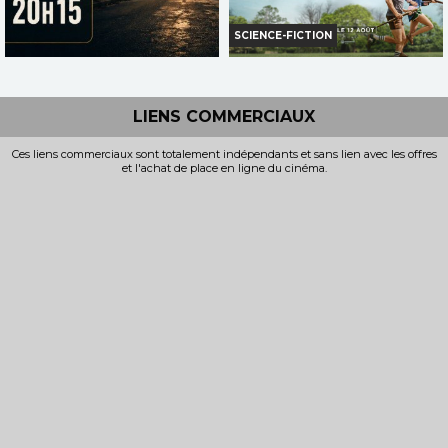
SCIENCE-FICTION
AVANT-PREMIERE LA FIN
LA FIN D'OAK STREET
D'OAK STREET
Horaires et Infos
LIENS COMMERCIAUX
Horaires et Infos
Bande-annonce
Ces liens commerciaux sont totalement indépendants et sans lien avec les offres
Bande-annonce
et l'achat de place en ligne du cinéma.
Réservation
VF
AVERT. TOUT PUBLIC
VF