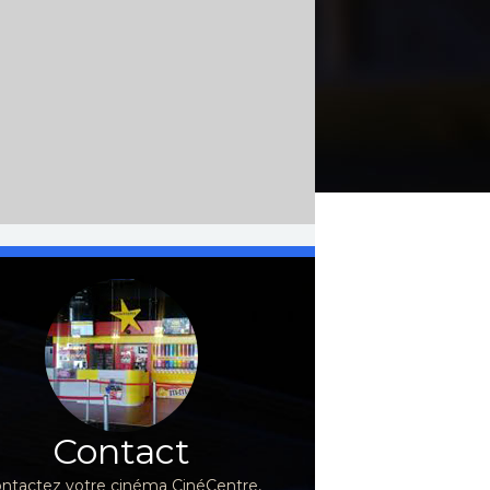
Contact
ntactez votre cinéma CinéCentre,