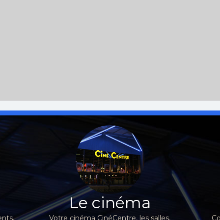
Le cinéma
nts,
Votre cinéma CinéCentre, les salles,
Co