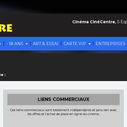
Cinéma CinéCentre,
5 Esp
|
|
|
|
- 18 ANS
ART & ESSAI
CARTE VIP
ENTREPRISES
e :
LIENS COMMERCIAUX
Ces liens commerciaux sont totalement indépendants et sans lien avec
les offres et l'achat de place en ligne du cinéma.