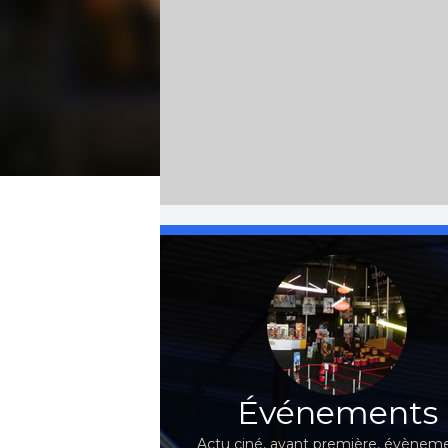
Événements
Actu ciné, avant première, évèneme