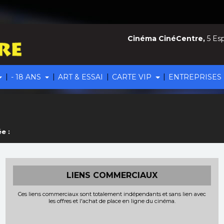
Cinéma CinéCentre,
5 Esp
|
|
|
|
- 18 ANS
ART & ESSAI
CARTE VIP
ENTREPRISES
e :
LIENS COMMERCIAUX
Ces liens commerciaux sont totalement indépendants et sans lien avec
les offres et l'achat de place en ligne du cinéma.