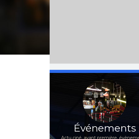
Événements
Actu ciné, avant première, évèneme