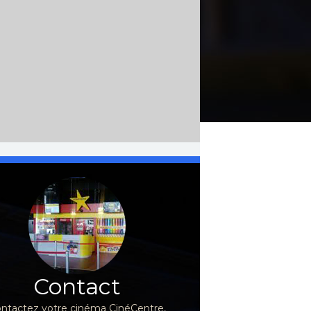
Contact
ntactez votre cinéma CinéCentre,