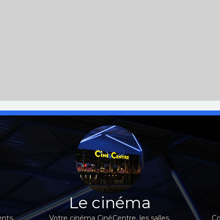
Le cinéma
nts,
Votre cinéma CinéCentre, les salles,
Co