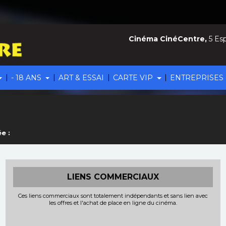
Cinéma CinéCentre,
5 Esp
|
|
|
|
- 18 ANS
ART & ESSAI
CARTE VIP
ENTREPRISES
e :
LIENS COMMERCIAUX
Ces liens commerciaux sont totalement indépendants et sans lien avec
les offres et l'achat de place en ligne du cinéma.