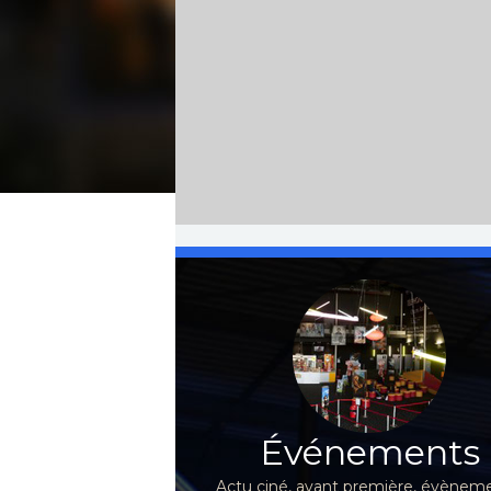
Événements
Actu ciné, avant première, évèneme