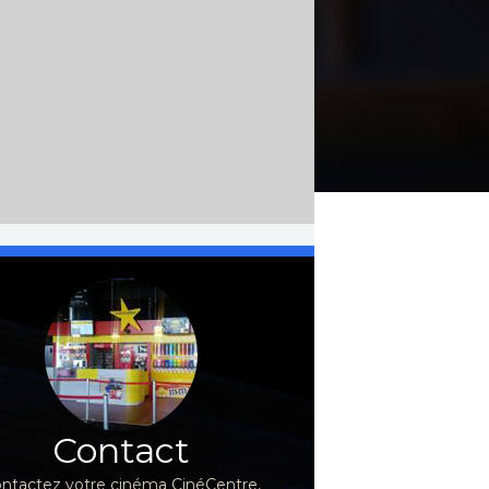
Contact
ntactez votre cinéma CinéCentre,