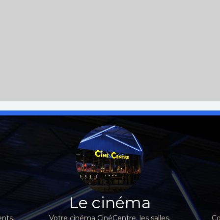
Le cinéma
nts,
Votre cinéma CinéCentre, les salles,
Co