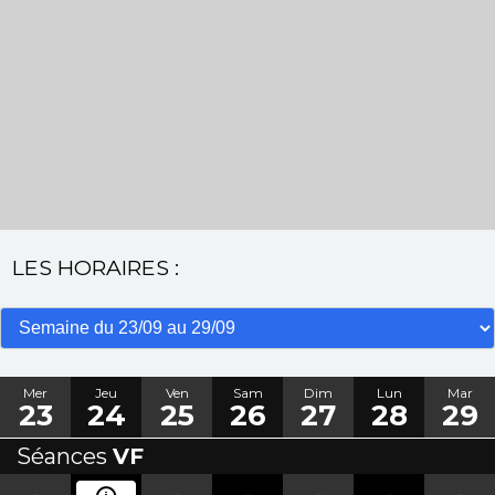
LES HORAIRES :
Mer
Jeu
Ven
Sam
Dim
Lun
Mar
23
24
25
26
27
28
29
Séances
VF
-
-
-
-
-
-