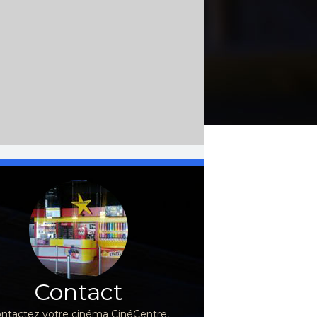
Contact
ntactez votre cinéma CinéCentre,