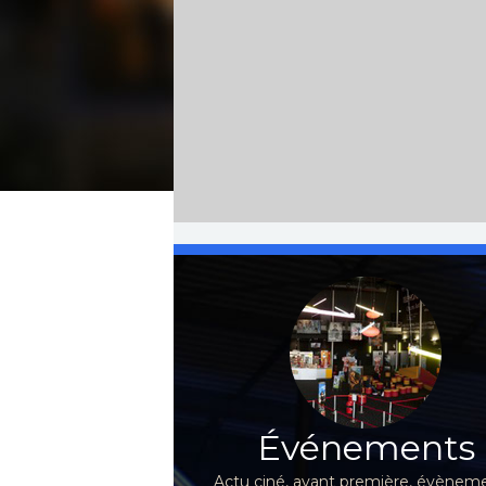
Événements
Actu ciné, avant première, évèneme