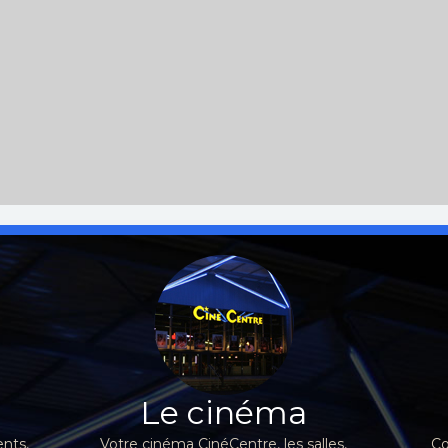
Le cinéma
nts,
Votre cinéma CinéCentre, les salles,
Co