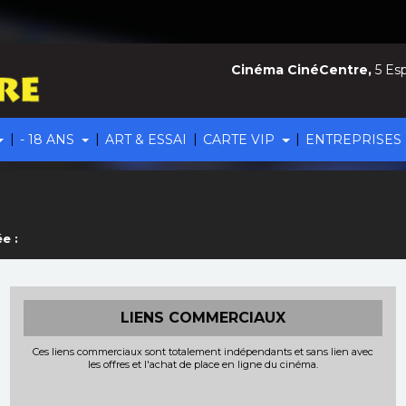
Cinéma CinéCentre,
5 Esp
|
|
|
|
- 18 ANS
ART & ESSAI
CARTE VIP
ENTREPRISES
e :
LIENS COMMERCIAUX
Ces liens commerciaux sont totalement indépendants et sans lien avec
les offres et l'achat de place en ligne du cinéma.