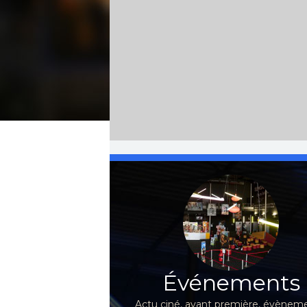
Événements
Actu ciné, avant première, évèneme