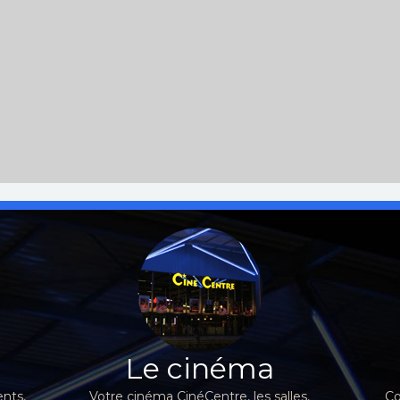
Le cinéma
nts,
Votre cinéma CinéCentre, les salles,
Co