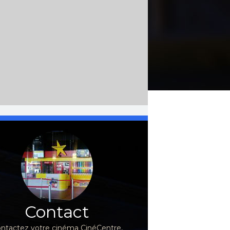
Contact
ntactez votre cinéma CinéCentre,