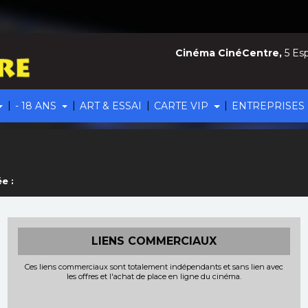
Cinéma CinéCentre,
5 Esp
|
|
|
|
- 18 ANS
ART & ESSAI
CARTE VIP
ENTREPRISES
e :
LIENS COMMERCIAUX
Ces liens commerciaux sont totalement indépendants et sans lien avec
les offres et l'achat de place en ligne du cinéma.